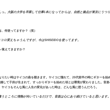
んっ。大阪の大学を卒業して仕事1本になってからは、自然と拠点が東京にうつ
は、何使ってますか？（笑）
ロ変えちゃうんですが、今はSHISEIDOを使ってます。
ン覚えてきますか？
なりたい時はヤイコの曲を聴きます。ヤイコに憧れて、20代前半の時にギターを始め
結婚して子供が生まれて、すっかりギターを始めた頃とは環境が変わりました。音楽
。ヤイコもそんな風に人生の変化があった時は、どんな風に想うんだろう。
違うところに情熱が向いているだけで、音楽は心にあり続けていると思います。