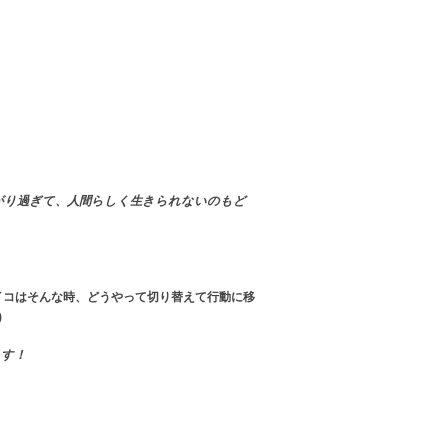
がり過ぎて、人間らしく生きられないのもど
ヤイコはそんな時、どうやって切り替えて行動に移
)
ます！