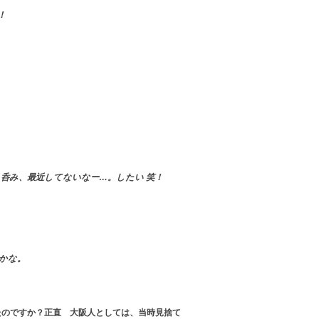
！
呑み、最近してないなー…。したい 笑！
」かな。
たのですか？正直 大阪人としては、当時見捨て