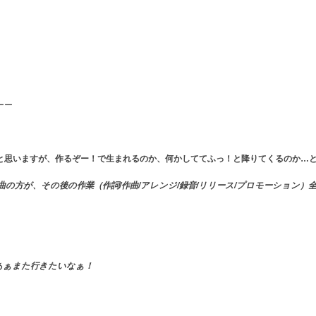
ーー
と思いますが、作るぞー！で生まれるのか、何かしててふっ！と降りてくるのか…
の方が、その後の作業（作詞/作曲/アレンジ/録音/リリース/プロモーション
あぁまた行きたいなぁ！