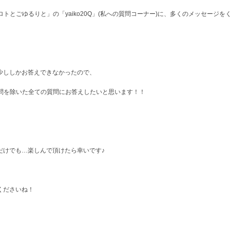
ロトとごゆるりと」の「yaiko20Q」(私への質問コーナー)に、多くのメッセージ
少ししかお答えできなかったので、
した質問を除いた全ての質問にお答えしたいと思います！！
だけでも…楽しんで頂けたら幸いです♪
くださいね！