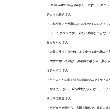
→HEATWAVEの山口洋さん、です。テク
チェキッ息子 さん
・これが無いと仕事にならないヤイコにとって
→ノートとペンです。未だに大事なことは、
みっちゃん さん
・大阪に帰ってきた時、よく食べる食べ物よく行
→大阪に帰った時は、実家飯が楽しみ。誰か
ミチャイコ さん
・ヤイコさんの曲で好きな曲はなんですか？ま
→なんだろなー、全部大切だからなー。ライブでファン
８１５の親父 さん
・デビュー当時から、大阪を拠点で、東京に拠