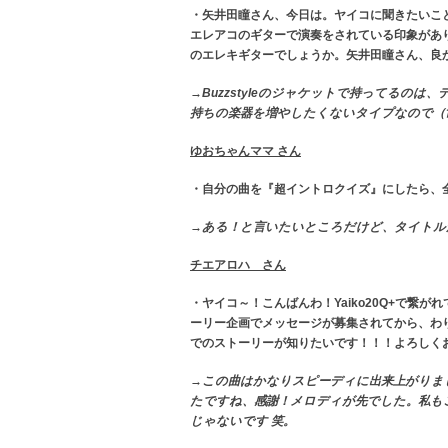
・矢井田瞳さん、今日は。ヤイコに聞きたいことが
エレアコのギターで演奏をされている印象があ
のエレキギターでしょうか。矢井田瞳さん、良
→Buzzstyleのジャケットで持ってる
持ちの楽器を増やしたくないタイプなので（
ゆおちゃんママ さん
・自分の曲を『超イントロクイズ』にしたら、
→ある！と言いたいところだけど、タイトル
チエアロハ さん
・ヤイコ～！こんばんわ！Yaiko20Q+で
ーリー企画でメッセージが募集されてから、わ
でのストーリーが知りたいです！！！よろしく
→この曲はかなりスピーディに出来上がりま
たですね、感謝！メロディが先でした。私も
じゃないです 笑。