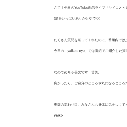
さて！先日のYouTube配信ライブ「ヤイコとヒ
(愛をいっぱいありがとやで♡)
たくさん質問を送ってくれたのに、番組内では
今日の「yaiko’s eye」では番組でご紹介
なのでめちゃ長文です 苦笑。
良かったら、ご自分のところや気になるところ
季節の変わり目、みなさんも身体に気をつけて
yaiko