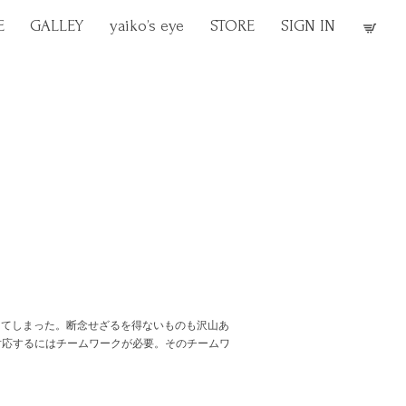
E
GALLEY
yaiko’s eye
STORE
SIGN IN
ってしまった。断念せざるを得ないものも沢山あ
対応するにはチームワークが必要。そのチームワ