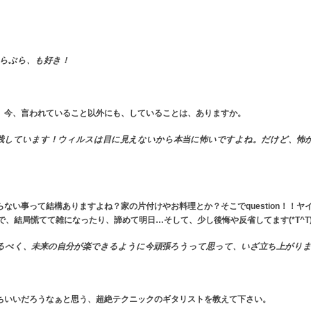
ぶらぶら、も好き！
、今、言われていること以外にも、していることは、ありますか。
践しています！ウィルスは目に見えないから本当に怖いですよね。だけど、怖
ない事って結構ありますよね？家の片付けやお料理とか？そこでquestion！！
で、結局慌てて雑になったり、諦めて明日…そして、少し後悔や反省してます(*T^T
るべく、未来の自分が楽できるように今頑張ろうって思って、いざ立ち上がり
ちいいだろうなぁと思う、超絶テクニックのギタリストを教えて下さい。