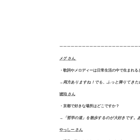
ーーーーーーーーーーーーーーーーーーーーー
メグ さん
・歌詞やメロディーは日常生活の中で生まれる
→両方ありますね！でも、ふっと降りてきた曲
琥珀 さん
・京都で好きな場所はどこですか？
→「哲学の道」を散歩するのが大好きです。
やっしー さん