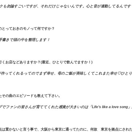
ニックも勿論すごいですが、それだけじゃないんです。心と音が連動してるんです
のとっておきのモノって何ですか？
手書きで頭の中を整理します！
くお店などありますか？(最近、ひとりで飲んでますか！)
が作ってくれるってのでまず幸せ、母のご飯が美味しくてこれまた幸せ♡ひとり
たその曲のエピソードも教えて下さい。
の皆さんが育ててくれた感覚が大きいのは「Life’s like a love song
点は置かないと言う事で、大阪から東京に通ってたのに、何故 東京を拠点にされ