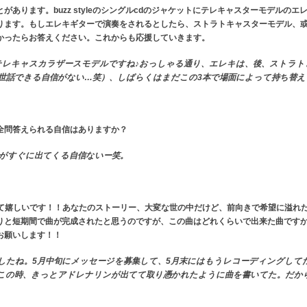
あります。buzz styleのシングルcdのジャケットにテレキャスターモデルの
ります。もしエレキギターで演奏をされるとしたら、ストラトキャスターモデル、
かったらお答えください。これからも応援していきます。
のは、テレキャスカラザースモデルですね♪おっしゃる通り、エレキは、後、スト
世話できる自信がない…笑）、しばらくはまだこの3本で場面によって持ち替え
全問答えられる自信はありますか？
がすぐに出てくる自信ないー笑。
繋がれて嬉しいです！！あなたのストーリー、大変な世の中だけど、前向きで希望に溢
りと短期間で曲が完成されたと思うのですが、この曲はどれくらいで出来た曲です
お願いします！！
したね。5月中旬にメッセージを募集して、5月末にはもうレコーディングして
この時、きっとアドレナリンが出てて取り憑かれたように曲を書いてた。だか