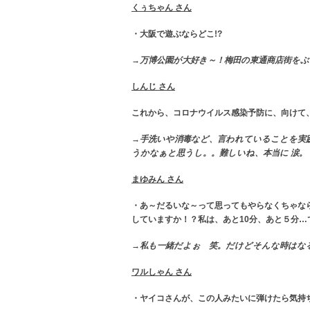
くぅちゃん さん
・大阪で遊ぶならどこ!?
→万博公園が大好き～！梅田の東通商店街を
しんじ さん
これから、コロナウイルス感染予防に、向けて
→手洗いや消毒など、言われていることを実
うかなぁと思うし。。難しいね、本当に 涙。
まゆみん さん
・あ～だるいな～って思ってもやらなくちゃなら
していますか！？私は、あと10分、あと５分…
→私も一緒だよぉ 笑。だけどそんな時はな
ワルしゃん さん
・ヤイコさんが、この人みたいに弾けたら気持