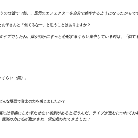
うのは嘘で（笑）、足元のエフェクターを自分で操作するようになったからで
とお子さんと「似てるなー」と思うことはありますか？
タイプでしたね。娘が何かにずっと心配するくらい集中している時は、「似て
いくらい（笑）。
すどんな場面で音楽の力を感じましたか？
楽には音楽にしか果たせない役割があると思うんだ。
ライブが進むにつれてお
、音楽の力に心が動かされ、沢山救われてきました！