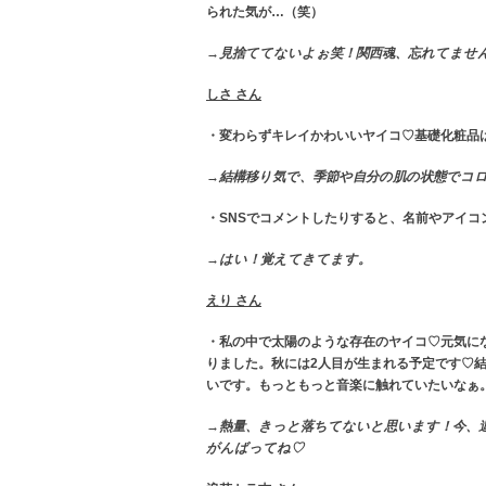
られた気が…（笑）
→見捨ててないよぉ笑！関西魂、忘れてませ
しさ さん
・変わらずキレイかわいいヤイコ♡基礎化粧品
→結構移り気で、季節や自分の肌の状態でコロコ
・SNSでコメントしたりすると、名前やアイコ
→はい！覚えてきてます。
えり さん
・私の中で太陽のような存在のヤイコ♡元気に
りました。秋には2人目が生まれる予定です♡
いです。もっともっと音楽に触れていたいなぁ
→熱量、きっと落ちてないと思います！今、
がんばってね♡