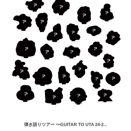
弾き語りツアー 〜GUITAR TO UTA 24-2...