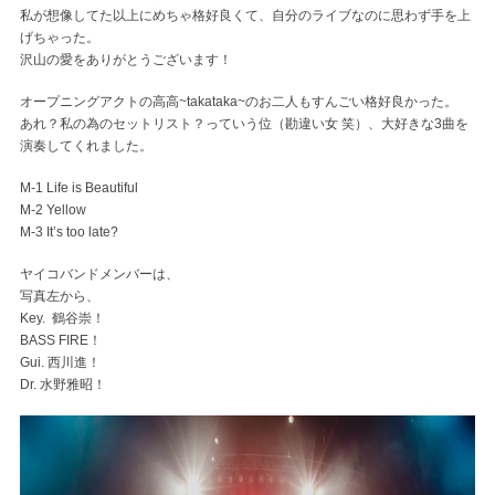
私が想像してた以上にめちゃ格好良くて、自分のライブなのに思わず手を上
げちゃった。
沢山の愛をありがとうございます！
オープニングアクトの高高~takataka~のお二人もすんごい格好良かった。
あれ？私の為のセットリスト？っていう位（勘違い女 笑）、大好きな3曲を
演奏してくれました。
M-1 Life is Beautiful
M-2 Yellow
M-3 It’s too late?
ヤイコバンドメンバーは、
写真左から、
Key. 鶴谷崇！
BASS FIRE！
Gui. 西川進！
Dr. 水野雅昭！