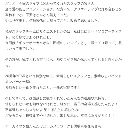
だけど、今回のライブに関わってくれたスタッフの皆さん、
全て愛のあるプロフェッショナルな方々で、クリエイティブな打ち合わせを
重ねるごとに不安はどんどん消えてった。
やはり何事も、信頼関係が大切ってこと、改めて思いました。
私がスタッフチームにリクエストしたのは、私は世に言う「ソロアーティス
ト」の分類ではあるけれども、
今回は「ギターボーカルが矢井田瞳の、バンド」として撮って（録って）欲
しいって事でした。
その方が、観てくれる方々にも、熱やライブ感が伝わってくれると思ったか
ら。
20周年YEARという特別な年に、素晴らしいスタッフと、素晴らしいバンド
メンバーと一緒に、
素晴らしい一夜を作れたこと、一生の宝物です！
そしてそして、画面越しに観てくれていたみんなの視線や気持ち、
信じられないかも知れないけれど、確かに、当日の会場で感じたんだよ！
不思議ちゃんじゃないよ 笑！ほんとに感じたの。
だからこそ、最後までやり切れた、出し切れた。本当にありがとう！！
アーカイブを観たんだけど、カメラワークも照明も映像も音も、