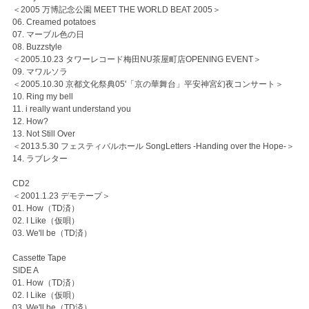
＜2005 万博記念公園 MEET THE WORLD BEAT 2005＞
06. Creamed potatoes
07. マーブル色の日
08. Buzzstyle
＜2005.10.23 タワーレコード梅田NU茶屋町店OPENING EVENT＞
09. マワルソラ
＜2005.10.30 京都文化祭典05'「京の華舞台」平安神宮幻夜コンサート＞
10. Ring my bell
11. i really want understand you
12. How?
13. Not Still Over
＜2013.5.30 フェスティバルホール SongLetters -Handing over the Hope-＞
14. ラブレター
CD2
＜2001.1.23 デモテープ＞
01. How（TD済）
02. I Like（仮唄）
03. We'll be（TD済）
Cassette Tape
SIDE A
01. How（TD済）
02. I Like（仮唄）
03. We'll be（TD済）