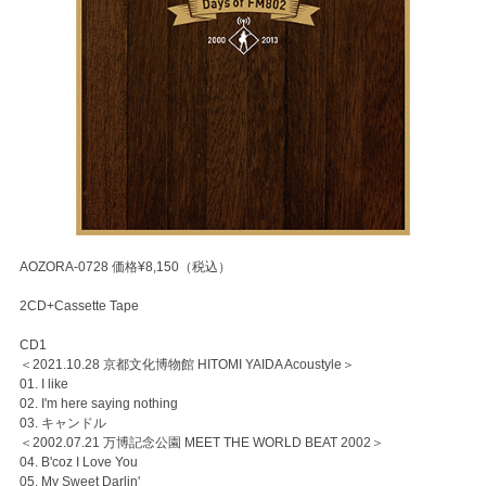
AOZORA-0728 価格¥8,150（税込）
2CD+Cassette Tape
CD1
＜2021.10.28 京都文化博物館 HITOMI YAIDA Acoustyle＞
01. I like
02. I'm here saying nothing
03. キャンドル
＜2002.07.21 万博記念公園 MEET THE WORLD BEAT 2002＞
04. B'coz I Love You
05. My Sweet Darlin'