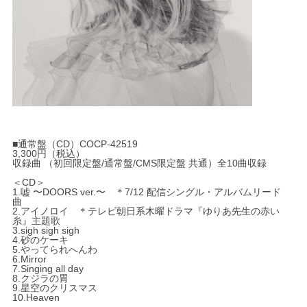
■通常盤（CD）COCP-42519
3,300円（税込）
収録曲 （初回限定盤/通常盤/CMS限定盤 共通）全10曲収録
＜CD＞
1.嘘 〜DOORS ver.〜 ＊7/12 配信シングル・アルバムリード
曲
2.アイノロイ ＊テレビ朝日系木曜ドラマ『ゆりあ先生の赤い
糸』主題歌
3.sigh sigh sigh
4.砂のケーキ
5.やってられへんわ
6.Mirror
7.Singing all day
8.クジラの胃
9.星空のクリスマス
10.Heaven