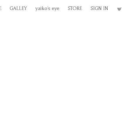
E
GALLEY
yaiko’s eye
STORE
SIGN IN