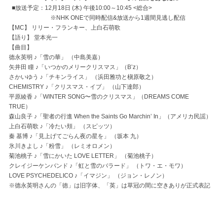
■放送予定：12月18日 (木) 午後10:00～10:45 <総合>
※NHK ONEで同時配信&放送から1週間見逃し配信
【MC】 リリー・フランキー、上白石萌歌
【語り】 堂本光一
【曲目】
德永英明 ♪「雪の華」 （中島美嘉）
矢井田 瞳 ♪「いつかのメリークリスマス」（B’z）
さかいゆう ♪「チキンライス」 （浜田雅功と槇原敬之）
CHEMISTRY ♪「クリスマス・イブ」 （山下達郎）
平原綾香 ♪「WINTER SONG〜雪のクリスマス」（DREAMS COME
TRUE）
森山良子 ♪「聖者の行進 When the Saints Go Marchin’ In」（アメリカ民謡）
上白石萌歌 ♪「冷たい頬」 （スピッツ）
秦 基博 ♪「見上げてごらん夜の星を」 （坂本 九）
氷川きよし ♪「粉雪」 （レミオロメン）
菊池桃子 ♪「雪にかいた LOVE LETTER」 （菊池桃子）
クレイジーケンバンド ♪「虹と雪のバラード」 （トワ・エ・モワ）
LOVE PSYCHEDELICO ♪「イマジン」 （ジョン・レノン）
※德永英明さんの「徳」は旧字体、「英」は草冠の間に空きありが正式表記