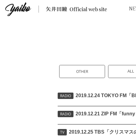
NE
OTHER
ALL
2019.12.24 TOKYO FM「
RADIO
2019.12.21 ZIP FM「f
RADIO
2019.12.25 TBS「クリス
TV