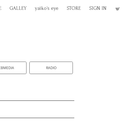
E
GALLEY
yaiko’s eye
STORE
SIGN IN
EBMEDIA
RADIO