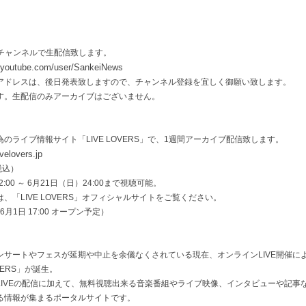
beチャンネルで生配信致します。
.youtube.com/user/SankeiNews
アドレスは、後日発表致しますので、チャンネル登録を宜しく御願い致します。
す。生配信のみアーカイブはございません。
のライブ情報サイト「LIVE LOVERS」で、1週間アーカイブ配信致します。
ivelovers.jp
税込）
:00 ～ 6月21日（日）24:00まで視聴可能。
、「LIVE LOVERS」オフィシャルサイトをご覧ください。
、6月1日 17:00 オープン予定）
サートやフェスが延期や中止を余儀なくされている現在、オンラインLIVE開催によ
VERS」が誕生。
IVEの配信に加えて、無料視聴出来る音楽番組やライブ映像、インタビューや記事な
る情報が集まるポータルサイトです。