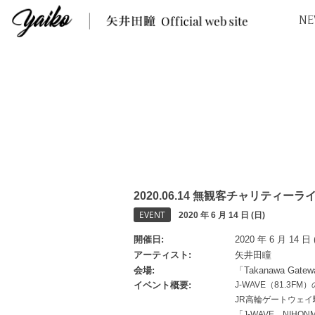
NE
2020.06.14 無観客チャリティーライブ
EVENT
2020 年 6 月 14 日 (日)
開催日
2020 年 6 月 14 日 
アーティスト
矢井田瞳
会場
「Takanawa Gat
イベント概要
J-WAVE（81.
JR高輪ゲートウェイ駅前
「J-WAVE NIH