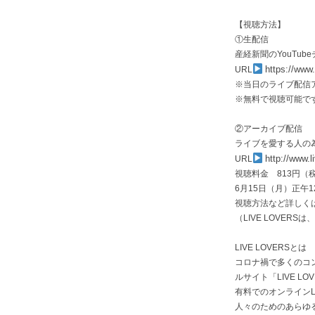
【視聴方法】
①生配信
産経新聞のYouTu
https://www
URL
※当日のライブ配信
※無料で視聴可能で
②アーカイブ配信
ライブを愛する人の為
http://www.l
URL
視聴料金 813円（
6月15日（月）正午12
視聴方法など詳しくは
（LIVE LOVERSは
LIVE LOVERSとは
コロナ禍で多くのコン
ルサイト「LIVE LO
有料でのオンラインL
人々のためのあらゆ