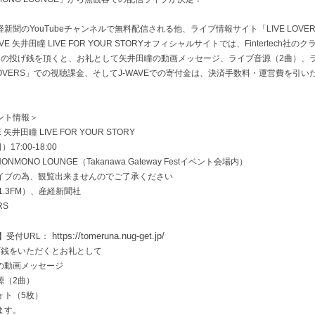
新聞のYouTubeチャンネルで無料配信される他、ライブ情報サイト「LIVE LOVE
E 矢井田瞳 LIVE FOR YOUR STORYオフィシャルサイトでは、Fintertech
00円の投げ銭を頂くと、お礼として矢井田瞳の動画メッセージ、ライブ音源（2曲）、
 LOVERS」での視聴課金、そしてJ-WAVEでの寄付金は、決済手数料・運営費を
ント情報＞
矢井田瞳 LIVE FOR YOUR STORY
7:00-18:00
HONMONO LOUNGE（Takanawa Gateway Festイベント会場内）
為、観覧出来ませんのでご了承ください
81.3FM）、産経新聞社
RS
己
https://tomeruna.nug-get.jp/
】受付URL：
げ銭をいただくとお礼として
画メッセージ
（2曲）
（5枚）
す。