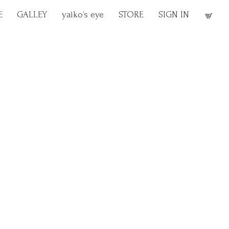
E
GALLEY
yaiko’s eye
STORE
SIGN IN