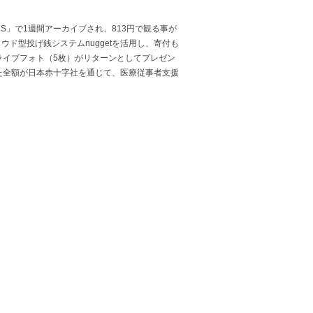
RS」で1週間アーカイブされ、813円で観る事が
社のクラウド型投げ銭システムnuggetを活用し、寄付も
ライブフォト（5枚）がリターンとしてプレゼン
引いた全額が日本赤十字社を通じて、医療従事者支援