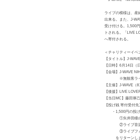
ライブの模様は、産経
出来る。また、J-WAV
受け付ける。1,5
トされる。「LIVE
へ寄付される。
＜チャリティーイベ
【タイトル】J-WAVE 
【日時】6月14日（日）1
【会場】J-WAVE NI
※無観客ライブの
【主催】J-WAVE（
【後援】LIVE LOVE
【当日MC】藤田琢
【投げ銭 寄付受付先
・1,500円の投
①矢井田瞳の動
②ライブ音源
③ライブフォト
をリターンしま