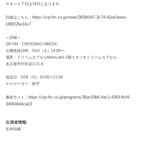
※オンエア日は18日となります。
https://zip-fm.co.jp/news/360bf447-3c74-41ed-beea-
詳細はこちら：
18f822be16c7
＜詳細＞
ZIP-FM「CROSSING VIBES!!!」
公開収録日時：5/10（土）14:00〜
場所：ドリームカプセルMainLabo 1階スタジオドリームカプセル
名古屋市中区栄3-31-6
放送日：5/18（日）20:00〜21:00
ナビゲーター：鉄平
https://zip-fm.co.jp/programs/36ac50b6-4ac1-4364-8cf4-
番組サイト：
3d054b04ca03
出演者情報
矢井田瞳