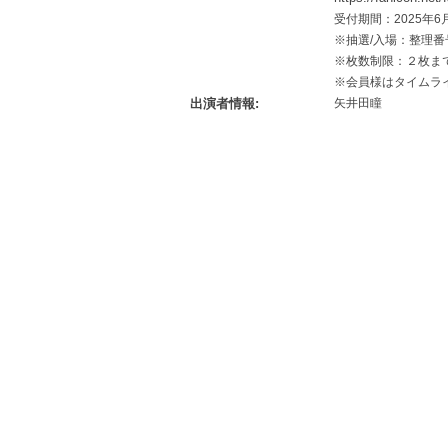
受付期間：2025年6月
※抽選/入場：整理
※枚数制限：２枚ま
※会員様はタイムラ
出演者情報
矢井田瞳