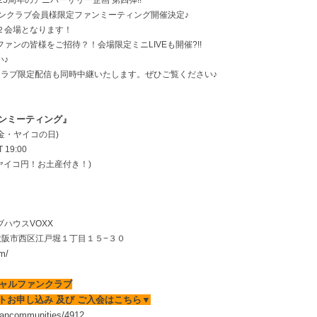
25周年のアニバーサリー企画 第四弾!!
ァンクラブ会員様限定ファンミーティング開催決定♪
２会場となります！
ァンの皆様をご招待？！会場限定ミニLIVEも開催?!!
い♪
クラブ限定配信も同時中継いたします。ぜひご覧ください♪
 ファンミーティング』
(金・ヤイコの日)
 19:00
(ヤイコ円！お土産付き！)
ハウスVOXX
阪府大阪市西区江戸堀１丁目１５−３０
om/
シャルファンクラブ
 チケットお申し込み 及び ご入会はこちら▼
/fancommunities/4912