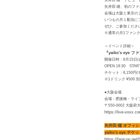
矢井田 瞳 デビュー
矢井田 瞳、初のフ
会場は大阪と東京の
いつもの月１配信にフ
ぜひ、ご参加くださ
※通常の月1ファン
＜イベント詳細＞
『yaiko's eye
開催日時：8月15日
OPEN 18:30 START
チケット：8,150円
※1ドリンク ¥500 別
●大阪会場
会場：肥後橋・ライブ
〒550-0002 大
https://live-voxx.c
矢井田 瞳 オフィ
yaiko's eye
https://fanicon.net