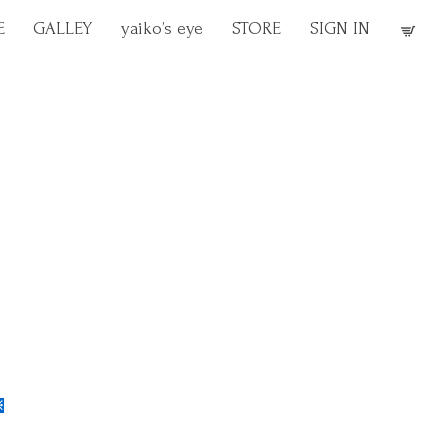
E
GALLEY
yaiko’s eye
STORE
SIGN IN
※