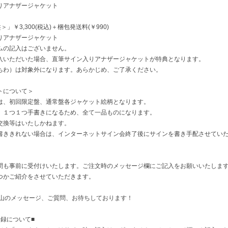
りアナザージャケット
」￥3,300(税込)＋梱包発送料(￥990)
りアナザージャケット
ムの記入はございません。
入いただいた場合、直筆サイン入りアナザージャケットが特典となります。
ちわ）は対象外になります。あらかじめ、ご了承ください。
トについて＞
は、初回限定盤、通常盤各ジャケット絵柄となります。
、１つ１つ手書きになるため、全て一品ものになります。
交換等はいたしかねます。
書ききれない場合は、インターネットサイン会終了後にサインを書き手配させてい
問も事前に受付けいたします。ご注文時のメッセージ欄にご記入をお願いいたしま
つかご紹介をさせていただきます。
沢山のメッセージ、ご質問、お待ちしております！
録について■