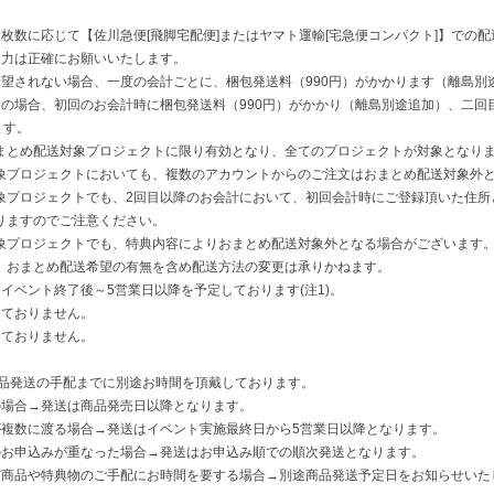
枚数に応じて【佐川急便[飛脚宅配便]またはヤマト運輸[宅急便コンパクト]】での
入力は正確にお願いいたします。
希望されない場合、一度の会計ごとに、梱包発送料（990円）がかかります（離島別
望の場合、初回のお会計時に梱包発送料（990円）がかかり（離島別途追加）、二
ます。
とめ配送対象プロジェクトに限り有効となり、全てのプロジェクトが対象となりま
プロジェクトにおいても、複数のアカウントからのご注文はおまとめ配送対象外と
プロジェクトでも、2回目以降のお会計において、初回会計時にご登録頂いた住所
りますのでご注意ください。
プロジェクトでも、特典内容によりおまとめ配送対象外となる場合がございます
おまとめ配送希望の有無を含め配送方法の変更は承りかねます。
イベント終了後～5営業日以降を予定しております(注1)。
しておりません。
っておりません。
商品発送の手配までに別途お時間を頂戴しております。
場合→発送は商品発売日以降となります。
複数に渡る場合→発送はイベント実施最終日から5営業日以降となります。
お申込みが重なった場合→発送はお申込み順での順次発送となります。
商品や特典物のご手配にお時間を要する場合→別途商品発送予定日をお知らせいた