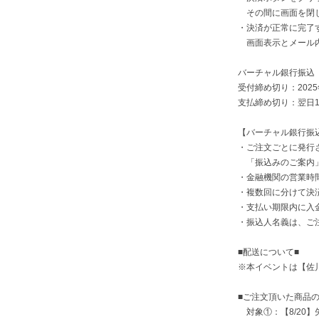
その間に画面を閉じ
・決済が正常に完了
画面表示とメール内
バーチャル銀行振込
受付締め切り：2025
支払締め切り：翌日15
【バーチャル銀行振
・ご注文ごとに発行
「振込みのご案内」
・金融機関の営業時
・複数回に分けて決
・支払い期限内に入
・振込人名義は、ご
■配送について■
※本イベントは【佐川
■ご注文頂いた商品
対象①：【8/20】