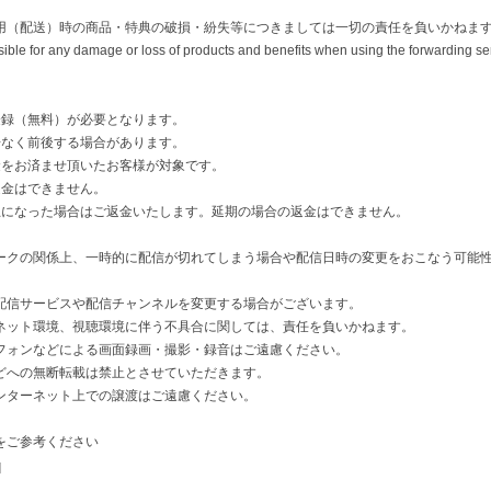
用（配送）時の商品・特典の破損・紛失等につきましては一切の責任を負いかねま
ble for any damage or loss of products and benefits when using the forwarding se
登録（無料）が必要となります。
告なく前後する場合があります。
金をお済ませ頂いたお客様が対象です。
返金はできません。
止になった場合はご返金いたします。延期の場合の返金はできません。
クの関係上、一時的に配信が切れてしまう場合や配信日時の変更をおこなう可能性がご
配信サービスや配信チャンネルを変更する場合がございます。
ネット環境、視聴環境に伴う不具合に関しては、責任を負いかねます。
フォンなどによる画面録画・撮影・録音はご遠慮ください。
どへの無断転載は禁止とさせていただきます。
ンターネット上での譲渡はご遠慮ください。
をご参考ください
q