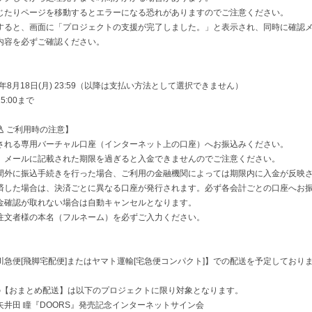
たりページを移動するとエラーになる恐れがありますのでご注意ください。
すると、画面に「プロジェクトの支援が完了しました。」と表示され、同時に確認
容を必ずご確認ください。
年8月18日(月) 23:59（以降は支払い方法として選択できません）
:00まで
込 ご利用時の注意】
される専用バーチャル口座（インターネット上の口座）へお振込みください。
メールに記載された期限を過ぎると入金できませんのでご注意ください。
間外に振込手続きを行った場合、ご利用の金融機関によっては期限内に入金が反映
済した場合は、決済ごとに異なる口座が発行されます。必ず各会計ごとの口座へお
金確認が取れない場合は自動キャンセルとなります。
注文者様の本名（フルネーム）を必ずご入力ください。
急便[飛脚宅配便]またはヤマト運輸[宅急便コンパクト]】での配送を予定しており
の【おまとめ配送】は以下のプロジェクトに限り対象となります。
矢井田 瞳『DOORS』発売記念インターネットサイン会