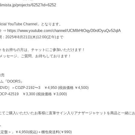
/limista.jp/projects/6252?id=6252
ial YouTube Channel」となります。
https://www.youtube.com/channel/UCM8rHtOqyD0rdOyuQv52qlA
ラ ⇒
025年8月21日(木)12:00(正午)まで
ウントをお持ちの方は、チャットにご参加いただけます！
のメッセージ、ご質問、お待ちしております！
発売
バム『DOORS』
］＞COZP-2192〜3 ￥4,950 (税抜価格 ￥4,500)
-42519 ￥3,300 (税抜価格 ￥3,000)
にてご購入いただいたお客様に直筆サイン入りアナザージャケットを商品と一緒に
＞
定盤＞」￥4,950(税込)＋梱包発送料(￥990)