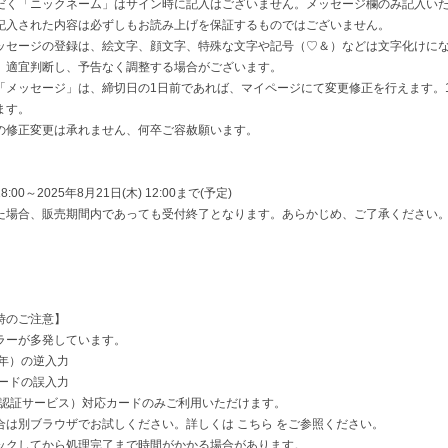
だく「ニックネーム」はサイン時に記入はございません。メッセージ欄のみ記入い
記入された内容は必ずしもお読み上げを保証するものではございません。
ッセージの登録は、絵文字、顔文字、特殊な文字や記号（♡＆）などは文字化けに
、適宜判断し、予告なく調整する場合がございます。
「メッセージ」は、締切日の1日前であれば、マイページにて変更修正を行えます。
ます。
の修正変更は承れません、何卒ご容赦願います。
18:00～2025年8月21日(木) 12:00まで(予定)
た場合、販売期間内であっても受付終了となります。あらかじめ、ご了承ください
時のご注意】
ラーが多発しています。
年）の逆入力
ードの誤入力
人認証サービス）対応カードのみご利用いただけます。
は別ブラウザでお試しください。詳しくは こちら をご参照ください。
ックしてから処理完了まで時間がかかる場合があります。