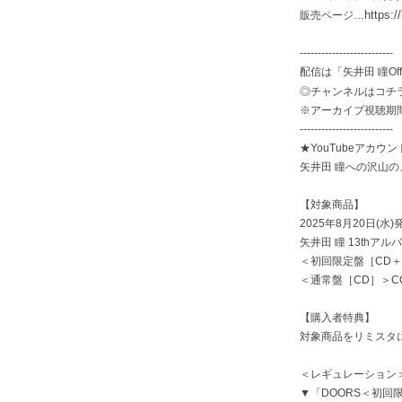
https:/
販売ページ…
--------------------------
配信は「矢井田 瞳Offic
◎チャンネルはコチ
※アーカイブ視聴期間：2
--------------------------
★YouTubeアカ
矢井田 瞳への沢山
【対象商品】
2025年8月20日(水)
矢井田 瞳 13thアル
＜初回限定盤［CD＋DVD
＜通常盤［CD］＞COCP
【購入者特典】
対象商品をリミスタ
＜レギュレーション
▼「DOORS＜初回限