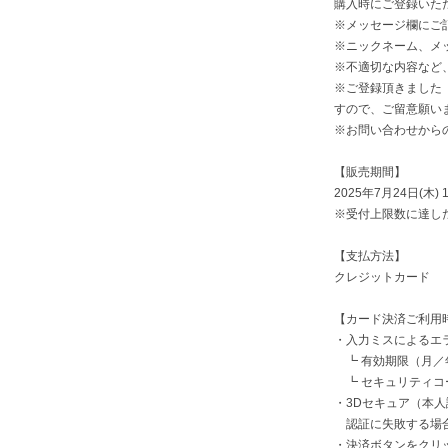
購入時にご登録いた
※メッセージ欄にご
※ニックネーム、メ
※不適切な内容など
※ご登録頂きました
すので、ご留意願い
※お問い合わせから
【販売期間】
2025年7月24日(木) 
※受付上限数に達し
【支払方法】
クレジットカード
【カード決済ご利用
・入力ミスによるエ
┗ 有効期限（月／
┗ セキュリティコ
・3Dセキュア（本
認証に失敗する場合
・決済ボタンをクリ