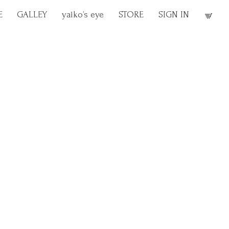
E
GALLEY
yaiko’s eye
STORE
SIGN IN