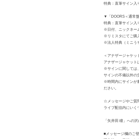
特典：直筆サイン入
▼「DOORS＜通常盤＞
特典：直筆サイン入
※日付、ニックネー
※リミスタにてご購
※法人特典（ミニう
＜アナザージャケッ
アナザージャケット
※サインに関しては
サインの不備以外の
※時間内にサインが
ださい。
☆メッセージやご質
ライブ配信内にいく
「矢井田 瞳」への
■メッセージ欄のご登