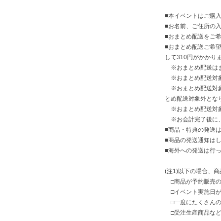
■本イベントはご購入
■お名前、ご住所の
■おまとめ配送をご
■おまとめ配送ご希
して310円がかかり
※おまとめ配送はま
※おまとめ配送対象
※おまとめ配送対象
とめ配送対象外とな
※おまとめ配送対象
※お会計完了後に、
■商品・特典の発送は
■商品の発送通知は
■海外への発送は行
(注1)以下の場合、
□商品が予約販売の
□イベント実施日が
□一度にたくさんの
□受注生産商品など