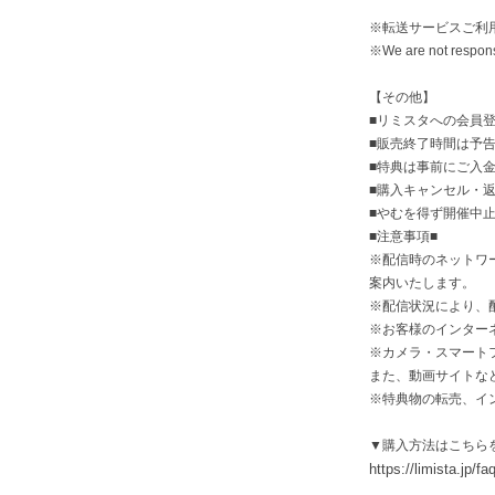
※転送サービスご利
※We are not responsi
【その他】
■リミスタへの会員
■販売終了時間は予
■特典は事前にご入
■購入キャンセル・
■やむを得ず開催中
■注意事項■
※配信時のネットワー
案内いたします。
※配信状況により、
※お客様のインター
※カメラ・スマート
また、動画サイトな
※特典物の転売、イ
▼購入方法はこちら
https://limista.jp/fa