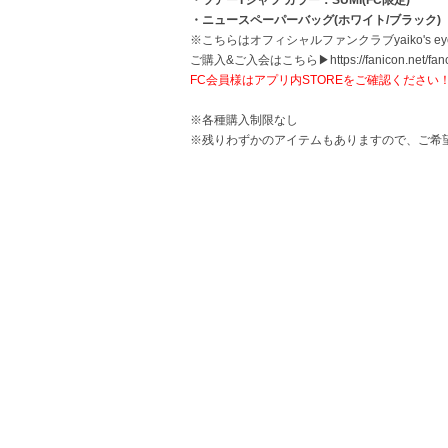
・ツアーTシャツ カラー：SUMI(FC限定)
・ニュースペーパーバッグ(ホワイト/ブラック)
※こちらはオフィシャルファンクラブyaiko's 
ご購入&ご入会はこちら▶︎
https://fanicon.net/f
FC会員様はアプリ内STOREをご確認ください
※各種購入制限なし
※残りわずかのアイテムもありますので、ご希