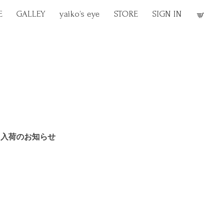
E
GALLEY
yaiko’s eye
STORE
SIGN IN
DS 入荷のお知らせ