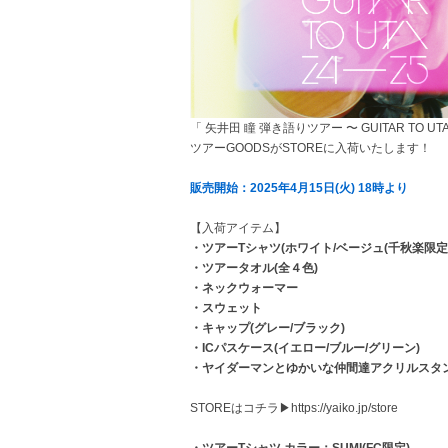
「 矢井田 瞳 弾き語りツアー 〜 GUITAR TO U
ツアーGOODSがSTOREに入荷いたします！
販売開始：2025年4月15日(火) 18時より
【入荷アイテム】
・ツアーTシャツ(ホワイト/ベージュ(千秋楽限定
・ツアータオル(全４色)
・ネックウォーマー
・スウェット
・キャップ(グレー/ブラック)
・ICパスケース(イエロー/ブルー/グリーン)
・ヤイダーマンとゆかいな仲間達アクリルスタンド
STOREはコチラ▶︎
https://yaiko.jp/store