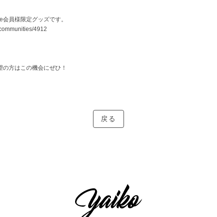
eye会員様限定グッズです。
ancommunities/4912
！
望の方はこの機会にぜひ！
戻る