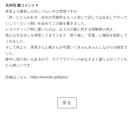
矢井田 瞳コメント▼
本音より建前しか出しづらい今の世情ですが、
「枠」にとらわれず、自分の可能性をもっと信じて試してはみ出してやって
いこう！という願いを込めてこの曲を書きました。
レコーディング時に驚いたのは、お２人の曲に対する理解度の深さ。
色んな引き出しを用意してきてくれて、唄う毎に「言葉」に物語を投影して
くれました。
そして何より、美里さんと瞳さんが可愛い♡きゅんきゅんしながらの録音で
した。
曲中に掛け合いもあるので、ライブでファンのみなさまと盛り上がってくれ
たら嬉しいです。
詳細はこちら：
https://everdre.jp/topics
戻る