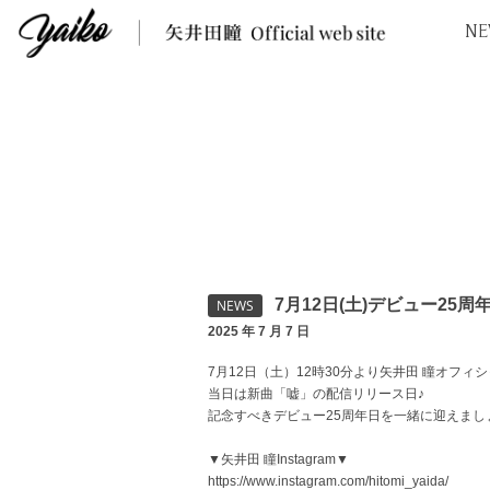
NE
7月12日(土)デビュー25
NEWS
2025 年 7 月 7 日
7月12日（土）12時30分より矢井田 瞳オフィシャ
当日は新曲「嘘」の配信リリース日♪
記念すべきデビュー25周年日を一緒に迎えまし
▼矢井田 瞳Instagram▼
https://www.instagram.com/hitomi_yaida/