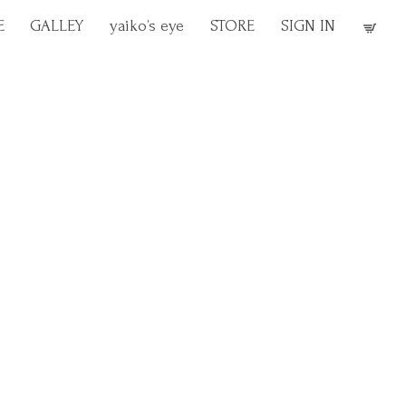
E
GALLEY
yaiko’s eye
STORE
SIGN IN