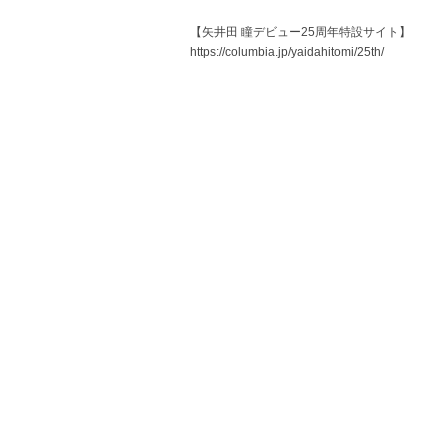
【矢井田 瞳デビュー25周年特設サイト】
https://columbia.jp/yaidahitomi/25th/