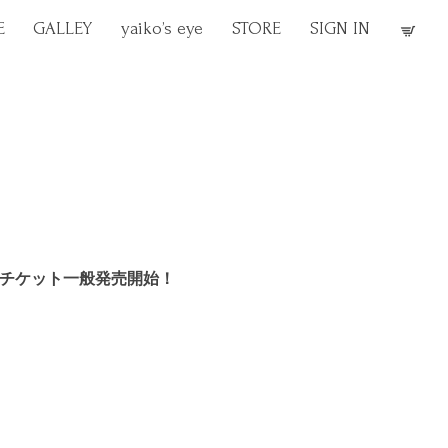
E
GALLEY
yaiko’s eye
STORE
SIGN IN
ァイブ）』チケット一般発売開始！