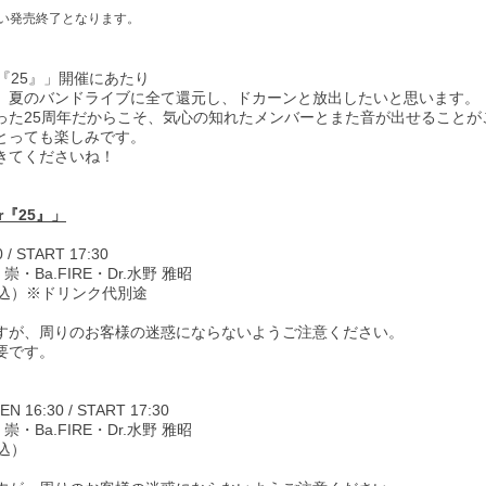
しだい発売終了となります。
 Tour『25』」開催にあたり
、夏のバンドライブに全て還元し、ドカーンと放出したいと思います。
った25周年だからこそ、気心の知れたメンバーとまた音が出せることが
とっても楽しみです。
きてくださいね！
our『25』」
START 17:30
崇・Ba.FIRE・Dr.水野 雅昭
税込）※ドリンク代別途
が、周りのお客様の迷惑にならないようご注意ください。
です。
30 / START 17:30
崇・Ba.FIRE・Dr.水野 雅昭
込）