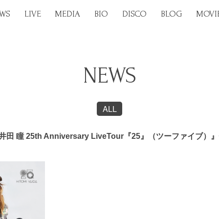
WS
LIVE
MEDIA
BIO
DISCO
BLOG
MOVI
NEWS
ALL
矢井田 瞳 25th Anniversary LiveTour『25』（ツーフ