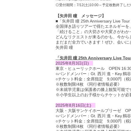
◎受付期間：7/12(土)10:00～予定枚数終了
【矢井田 瞳 メッセージ】
■「矢井田 瞳 25th Anniversary Live
全国弾き語りツアーで得たエネルギーを
「続けること」の大切さや大変さがわか
どんなリクエストが来るのかも、今から
まだまだ全力でいきます！ぜひ、会いに
矢井田 瞳
「矢井田 瞳 25th Anniversary Live T
2025年8月3日(日)
東京・ヒューリックホール OPEN 16:30 / 
○バンドメンバー：Gt. 西川 進・Key.鶴谷 
○チケット料金：全席指定 9,000円（
※枚数制限/4枚 《同行者情報必要》
※未就学児童は保護者の膝上観覧可能です
※小学生以上のお子様からチケットが必要
2025年8月16日(土)
大阪・大阪サンケイホールブリーゼ OPEN 16:
○バンドメンバー：Gt. 西川 進・Key.鶴谷 
○チケット料金：全席指定 9,000円（税
※枚数制限/4枚 《同行者情報必要》