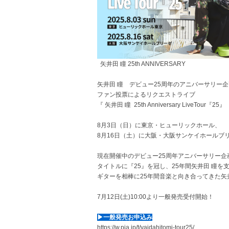
矢井田 瞳 25th ANNIVERSARY
矢井田 瞳 デビュー25周年のアニバーサリー企画
ファン投票によるリクエストライブ
『 矢井田 瞳 25th Anniversary LiveTo
8月3日（日）に東京・ヒューリックホール、
8月16日（土）に大阪・大阪サンケイホールブ
現在開催中のデビュー25周年アニバーサリー企画第
タイトルに『25』を冠し、25年間矢井田 瞳
ギターを相棒に25年間音楽と向き合ってきた矢
7月12日(土)10:00より一般発売受付開始！
▶︎一般発売お申込み
https://w.pia.jp/t/yaidahitomi-tour25/